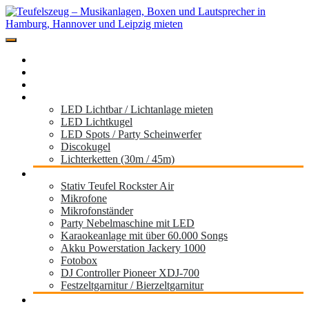
Zum
Inhalt
springen
Miete hier deine Musikanlage der Marke Teufel für dein Event,
Teufelszeug – Musikanlagen, Boxen und
Festival, Hochzeit, Geburtstag oder die Gartenparty
Home
Lautsprecher in Hamburg, Hannover und
Standorte
Musikboxen
Leipzig mieten
Licht
LED Lichtbar / Lichtanlage mieten
LED Lichtkugel
LED Spots / Party Scheinwerfer
Discokugel
Lichterketten (30m / 45m)
Zubehör
Stativ Teufel Rockster Air
Mikrofone
Mikrofonständer
Party Nebelmaschine mit LED
Karaokeanlage mit über 60.000 Songs
Akku Powerstation Jackery 1000
Fotobox
DJ Controller Pioneer XDJ-700
Festzeltgarnitur / Bierzeltgarnitur
Partyanhänger