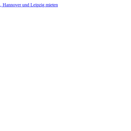
al, Hochzeit, Geburtstag oder die Gartenparty
autsprecher in Hamburg, Hannover und Lei