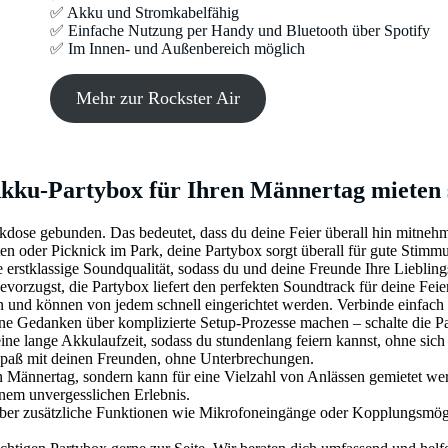
✅ Akku und Stromkabelfähig
✅ Einfache Nutzung per Handy und Bluetooth über Spotify
✅ Im Innen- und Außenbereich möglich
Mehr zur Rockster Air
Akku-Partybox für Ihren Männertag mieten s
eckdose gebunden. Das bedeutet, dass du deine Feier überall hin mitne
n oder Picknick im Park, deine Partybox sorgt überall für gute Stimm
 erstklassige Soundqualität, sodass du und deine Freunde Ihre Liebling
evorzugst, die Partybox liefert den perfekten Soundtrack für deine Feier
n und können von jedem schnell eingerichtet werden. Verbinde einfach
ne Gedanken über komplizierte Setup-Prozesse machen – schalte die Pa
ine lange Akkulaufzeit, sodass du stundenlang feiern kannst, ohne si
paß mit deinen Freunden, ohne Unterbrechungen.
n Männertag, sondern kann für eine Vielzahl von Anlässen gemietet werd
inem unvergesslichen Erlebnis.
 über zusätzliche Funktionen wie Mikrofoneingänge oder Kopplungsmögl