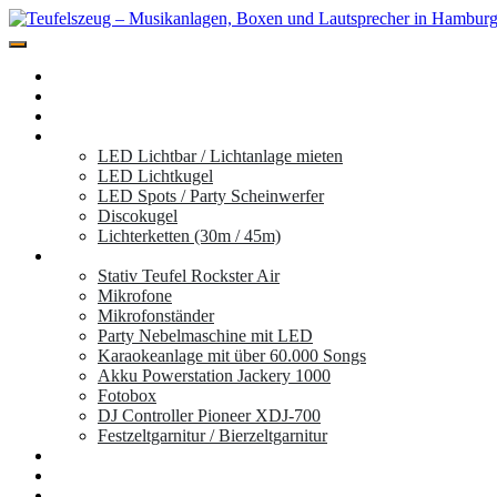
Zum
Inhalt
Miete hier deine Musikanlage der Marke Teufel für dein Event, Festiv
springen
Teufelszeug – Musikanlagen, Boxen und L
Home
Standorte
Musikboxen
Licht
LED Lichtbar / Lichtanlage mieten
LED Lichtkugel
LED Spots / Party Scheinwerfer
Discokugel
Lichterketten (30m / 45m)
Zubehör
Stativ Teufel Rockster Air
Mikrofone
Mikrofonständer
Party Nebelmaschine mit LED
Karaokeanlage mit über 60.000 Songs
Akku Powerstation Jackery 1000
Fotobox
DJ Controller Pioneer XDJ-700
Festzeltgarnitur / Bierzeltgarnitur
Partyanhänger
Ablauf
Mieten