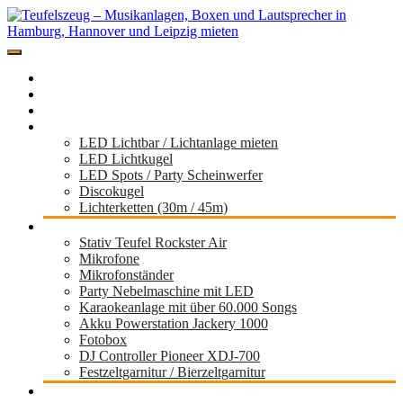
Zum
Inhalt
springen
Miete hier deine Musikanlage der Marke Teufel für dein Event,
Teufelszeug – Musikanlagen, Boxen und
Festival, Hochzeit, Geburtstag oder die Gartenparty
Home
Lautsprecher in Hamburg, Hannover und
Standorte
Musikboxen
Leipzig mieten
Licht
LED Lichtbar / Lichtanlage mieten
LED Lichtkugel
LED Spots / Party Scheinwerfer
Discokugel
Lichterketten (30m / 45m)
Zubehör
Stativ Teufel Rockster Air
Mikrofone
Mikrofonständer
Party Nebelmaschine mit LED
Karaokeanlage mit über 60.000 Songs
Akku Powerstation Jackery 1000
Fotobox
DJ Controller Pioneer XDJ-700
Festzeltgarnitur / Bierzeltgarnitur
Partyanhänger