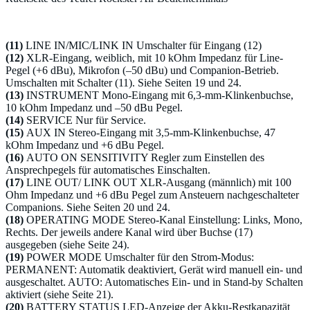
(11)
LINE IN/MIC/LINK IN Umschalter für Eingang (12)
(12)
XLR-Eingang, weiblich, mit 10 kOhm Impedanz für Line-
Pegel (+6 dBu), Mikrofon (–50 dBu) und Companion-Betrieb.
Umschalten mit Schalter (11). Siehe Seiten 19 und 24.
(13)
INSTRUMENT Mono-Eingang mit 6,3-mm-Klinkenbuchse,
10 kOhm Impedanz und –50 dBu Pegel.
(14)
SERVICE Nur für Service.
(15)
AUX IN Stereo-Eingang mit 3,5-mm-Klinkenbuchse, 47
kOhm Impedanz und +6 dBu Pegel.
(16)
AUTO ON SENSITIVITY Regler zum Einstellen des
Ansprechpegels für automatisches Einschalten.
(17)
LINE OUT/ LINK OUT XLR-Ausgang (männlich) mit 100
Ohm Impedanz und +6 dBu Pegel zum Ansteuern nachgeschalteter
Companions. Siehe Seiten 20 und 24.
(18)
OPERATING MODE Stereo-Kanal Einstellung: Links, Mono,
Rechts. Der jeweils andere Kanal wird über Buchse (17)
ausgegeben (siehe Seite 24).
(19)
POWER MODE Umschalter für den Strom-Modus:
PERMANENT: Automatik deaktiviert, Gerät wird manuell ein- und
ausgeschaltet. AUTO: Automatisches Ein- und in Stand-by Schalten
aktiviert (siehe Seite 21).
(20)
BATTERY STATUS LED-Anzeige der Akku-Restkapazität