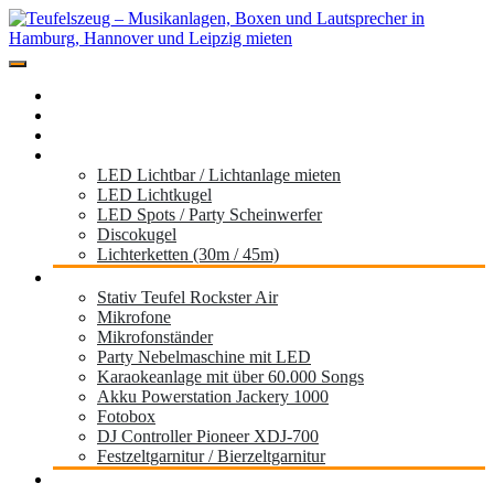
Zum
Inhalt
springen
Miete hier deine Musikanlage der Marke Teufel für dein Event,
Teufelszeug – Musikanlagen, Boxen und
Festival, Hochzeit, Geburtstag oder die Gartenparty
Home
Lautsprecher in Hamburg, Hannover und
Standorte
Musikboxen
Leipzig mieten
Licht
LED Lichtbar / Lichtanlage mieten
LED Lichtkugel
LED Spots / Party Scheinwerfer
Discokugel
Lichterketten (30m / 45m)
Zubehör
Stativ Teufel Rockster Air
Mikrofone
Mikrofonständer
Party Nebelmaschine mit LED
Karaokeanlage mit über 60.000 Songs
Akku Powerstation Jackery 1000
Fotobox
DJ Controller Pioneer XDJ-700
Festzeltgarnitur / Bierzeltgarnitur
Partyanhänger