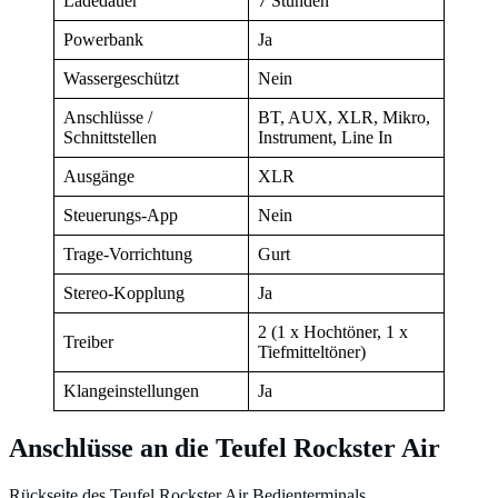
Ladedauer
7 Stunden
Powerbank
Ja
Wassergeschützt
Nein
Anschlüsse /
BT, AUX, XLR, Mikro,
Schnittstellen
Instrument, Line In
Ausgänge
XLR
Steuerungs-App
Nein
Trage-Vorrichtung
Gurt
Stereo-Kopplung
Ja
2 (1 x Hochtöner, 1 x
Treiber
Tiefmitteltöner)
Klangeinstellungen
Ja
Anschlüsse an die Teufel Rockster Air
Rückseite des Teufel Rockster Air Bedienterminals