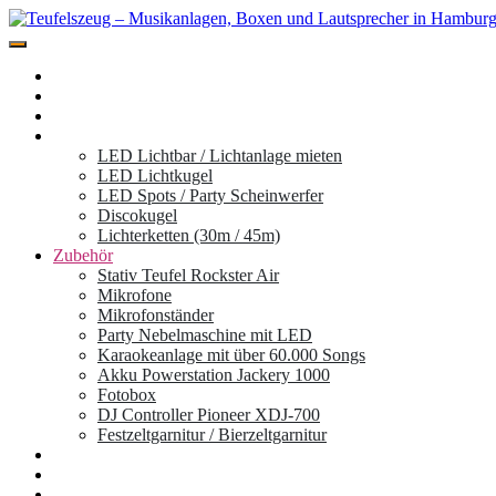
Zum
Inhalt
Miete hier deine Musikanlage der Marke Teufel für dein Event, Festiv
springen
Teufelszeug – Musikanlagen, Boxen und L
Home
Standorte
Musikboxen
Licht
LED Lichtbar / Lichtanlage mieten
LED Lichtkugel
LED Spots / Party Scheinwerfer
Discokugel
Lichterketten (30m / 45m)
Zubehör
Stativ Teufel Rockster Air
Mikrofone
Mikrofonständer
Party Nebelmaschine mit LED
Karaokeanlage mit über 60.000 Songs
Akku Powerstation Jackery 1000
Fotobox
DJ Controller Pioneer XDJ-700
Festzeltgarnitur / Bierzeltgarnitur
Partyanhänger
Ablauf
Mieten