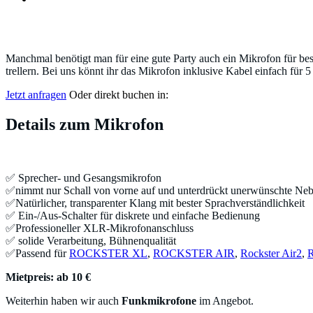
Mikrofone
Manchmal benötigt man für eine gute Party auch ein Mikrofon für be
trellern. Bei uns könnt ihr das Mikrofon inklusive Kabel einfach für
Jetzt anfragen
Oder direkt buchen in:
Details zum Mikrofon
✅ Sprecher- und Gesangsmikrofon
✅nimmt nur Schall von vorne auf und unterdrückt unerwünschte Ne
✅Natürlicher, transparenter Klang mit bester Sprachverständlichkeit
✅ Ein-/Aus-Schalter für diskrete und einfache Bedienung
✅Professioneller XLR-Mikrofonanschluss
✅ solide Verarbeitung, Bühnenqualität
✅Passend für
ROCKSTER XL
,
ROCKSTER AIR
,
Rockster Air2
,
R
Mietpreis: ab 10 €
Weiterhin haben wir auch
Funkmikrofone
im Angebot.