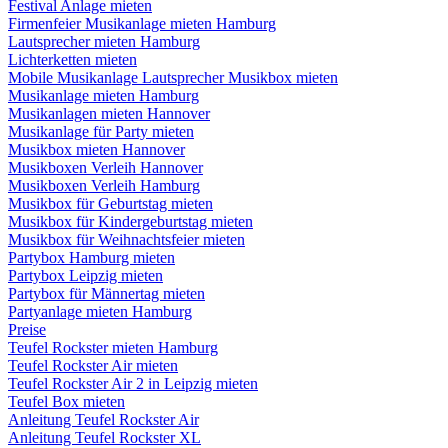
Festival Anlage mieten
Firmenfeier Musikanlage mieten Hamburg
Lautsprecher mieten Hamburg
Lichterketten mieten
Mobile Musikanlage Lautsprecher Musikbox mieten
Musikanlage mieten Hamburg
Musikanlagen mieten Hannover
Musikanlage für Party mieten
Musikbox mieten Hannover
Musikboxen Verleih Hannover
Musikboxen Verleih Hamburg
Musikbox für Geburtstag mieten
Musikbox für Kindergeburtstag mieten
Musikbox für Weihnachtsfeier mieten
Partybox Hamburg mieten
Partybox Leipzig mieten
Partybox für Männertag mieten
Partyanlage mieten Hamburg
Preise
Teufel Rockster mieten Hamburg
Teufel Rockster Air mieten
Teufel Rockster Air 2 in Leipzig mieten
Teufel Box mieten
Anleitung Teufel Rockster Air
Anleitung Teufel Rockster XL