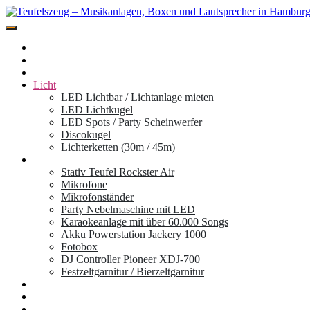
Zum
Inhalt
Miete hier deine Musikanlage der Marke Teufel für dein Event, Festiv
springen
Teufelszeug – Musikanlagen, Boxen und L
Home
Standorte
Musikboxen
Licht
LED Lichtbar / Lichtanlage mieten
LED Lichtkugel
LED Spots / Party Scheinwerfer
Discokugel
Lichterketten (30m / 45m)
Zubehör
Stativ Teufel Rockster Air
Mikrofone
Mikrofonständer
Party Nebelmaschine mit LED
Karaokeanlage mit über 60.000 Songs
Akku Powerstation Jackery 1000
Fotobox
DJ Controller Pioneer XDJ-700
Festzeltgarnitur / Bierzeltgarnitur
Partyanhänger
Ablauf
Mieten