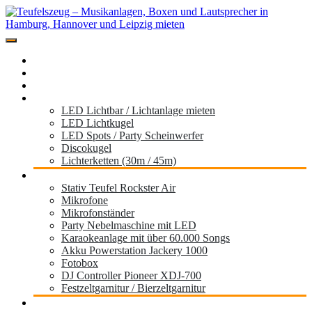
Zum
Inhalt
springen
Miete hier deine Musikanlage der Marke Teufel für dein Event,
Teufelszeug – Musikanlagen, Boxen und
Festival, Hochzeit, Geburtstag oder die Gartenparty
Home
Lautsprecher in Hamburg, Hannover und
Standorte
Musikboxen
Leipzig mieten
Licht
LED Lichtbar / Lichtanlage mieten
LED Lichtkugel
LED Spots / Party Scheinwerfer
Discokugel
Lichterketten (30m / 45m)
Zubehör
Stativ Teufel Rockster Air
Mikrofone
Mikrofonständer
Party Nebelmaschine mit LED
Karaokeanlage mit über 60.000 Songs
Akku Powerstation Jackery 1000
Fotobox
DJ Controller Pioneer XDJ-700
Festzeltgarnitur / Bierzeltgarnitur
Partyanhänger